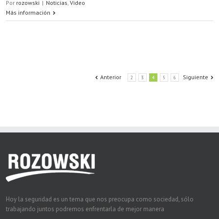
Por
rozowski
|
Noticias
,
Video
Más información
Anterior
Siguiente
2
3
4
5
6
Hoy la seguridad es un tema que nos preocupa como sociedad, sólo
trabajando juntos podremos enfrentarla de mejor manera