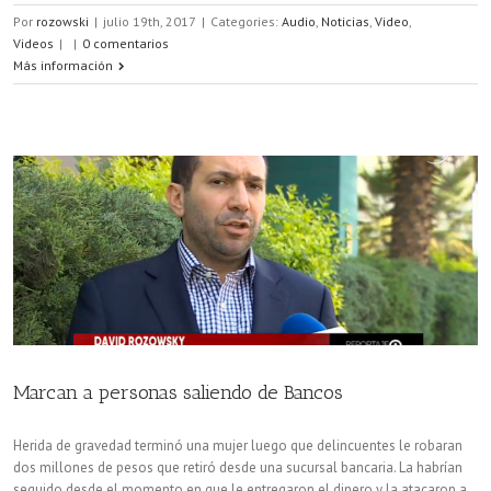
Por
rozowski
|
julio 19th, 2017
|
Categories:
Audio
,
Noticias
,
Video
,
Videos
|
|
0 comentarios
Más información
Marcan a personas saliendo de Bancos
Herida de gravedad terminó una mujer luego que delincuentes le robaran
dos millones de pesos que retiró desde una sucursal bancaria. La habrían
seguido desde el momento en que le entregaron el dinero y la atacaron a