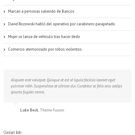
Marcan a personas saliendo de Bancos
David Rozowski habló del operativo por carabinero parapetado
Mujer se lanza de vehículo tras hacer dedo
Comercio atemorizado por robos violentos.
Neque porro quisquam est, qui dolorem ipsum quia dolor sit amet, consec
Aliquam erat volutpat. Quisque at est id ligula facilisis laoreet eget
tetur, adipisci velit, sed quia non numquam eius modi tempora voluptas
pulvinar nibh. Suspendisse at ultrices dui. Curabitur ac felis arcu sadips
amets unser.
ipsums fugiats nemis.
John Doe
Luke Beck
,
My Company
,
Theme Fusion
Contact Info