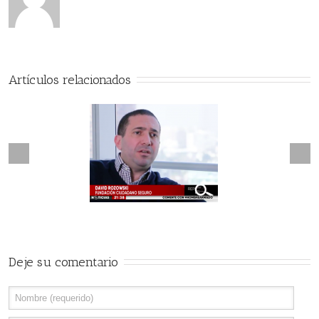
Artículos relacionados
Next
revious
Marcan a personas saliendo
guridad a Prueba
de Bancos
Deje su comentario