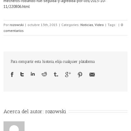
mecheros-robando-fue-seguida-y-agredida-por-los/2015-10-
11/220806.html
Por
rozowski
|
octubre 13th, 2015
|
Categories:
Noticias
,
Video
|
Tags:
|
0
comentarios
Para compartir esta historia, elija cualquier plataforma
Acerca del autor: 
rozowski