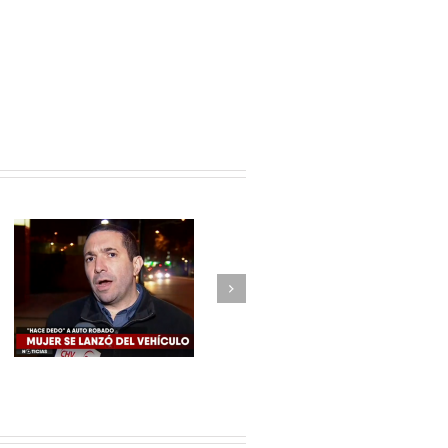
Next
Comercio atemorizado por
robos violentos.