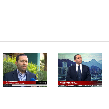
David Rozowski habló del
Mujer se lanza de vehículo
operativo por carabinero
tras hacer dedo
parapetado