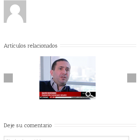
Artículos relacionados
Next
revious
Marcan a personas saliendo
guridad a Prueba
de Bancos
Deje su comentario