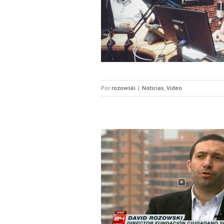
dio Agricultura sobre materias de
seguridad
Por
rozowski
|
Noticias
,
Video
límites del control de identidad?