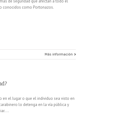
mas de seguridad que afectan a todo el
lato conocidos como Portonazos.
Más información
dad?
en el lugar o que el individuo sea visto en
carabinero lo detenga en la vía pública y
ar....