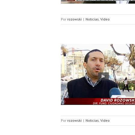
Por
rozowski
|
Noticias
,
Video
 recomendaciones para evitar ser
ima de un portonazo
Por
rozowski
|
Noticias
,
Video