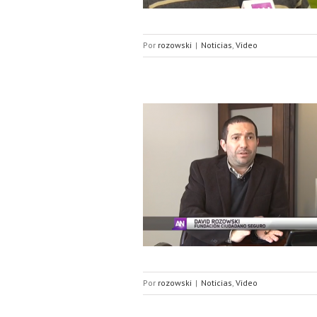
Por
rozowski
|
Noticias
,
Video
 Cuento del Tío 2.0
Por
rozowski
|
Noticias
,
Video