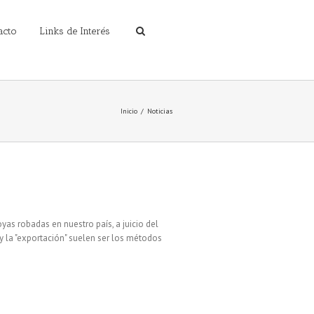
acto
Links de Interés
Inicio
Noticias
yas robadas en nuestro país, a juicio del
y la "exportación" suelen ser los métodos