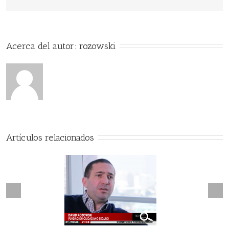
Acerca del autor: 
rozowski
Artículos relacionados
Next
revious
Marcan a personas saliendo
guridad a Prueba
de Bancos